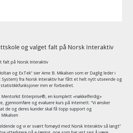
skole og valget falt på Norsk Interaktiv
falt på Norsk Interaktiv
Holtan og ExTek” sier Arne B. Mikalsen som er Daglig leder i
ystem) fra Norsk Interaktiv har fått et helt nytt utseende og
 statistikkfunksjoner mm er forbedret.
av Mentorkit Enterprise®, en komplett «nøkkelferdig»
re, gjennomføre og evaluere kurs på Internett. “Vi ønsker
at de og deres kunder skal få topp support og
. Mikalsen
eldende og vi er svært fornøyd med Norsk Interaktiv så langt”
atse ytterligere på e-læring, noe som har vist seg å være