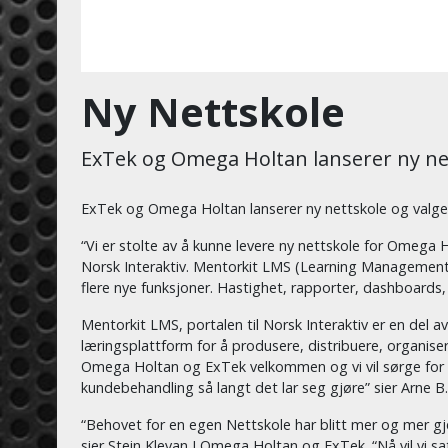
Ny Nettskole
ExTek og Omega Holtan lanserer ny nett
ExTek og Omega Holtan lanserer ny nettskole og valget 
“Vi er stolte av å kunne levere ny nettskole for Omega 
Norsk Interaktiv. Mentorkit LMS (Learning Management S
flere nye funksjoner. Hastighet, rapporter, dashboards,
Mentorkit LMS, portalen til Norsk Interaktiv er en del 
læringsplattform for å produsere, distribuere, organise
Omega Holtan og ExTek velkommen og vi vil sørge for 
kundebehandling så langt det lar seg gjøre” sier Arne B
“Behovet for en egen Nettskole har blitt mer og mer gj
sier Stein Klevan I Omega Holtan og ExTek. “Nå vil vi s