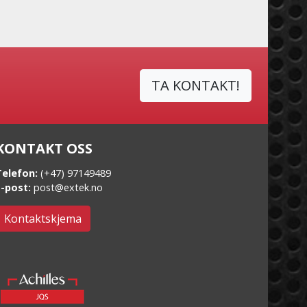
TA KONTAKT!
KONTAKT OSS
Telefon:
(+47) 97149489
E-post:
post@extek.no
Kontaktskjema