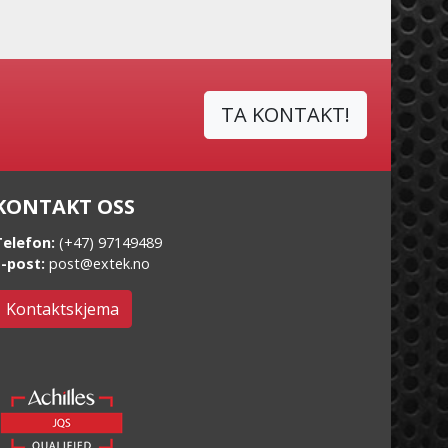
TA KONTAKT!
KONTAKT OSS
Telefon:
(+47) 97149489
E-post:
post@extek.no
Kontaktskjema