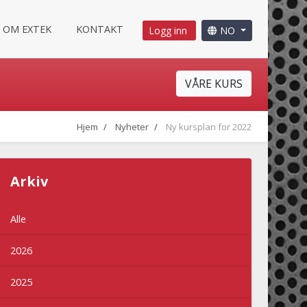
OM EXTEK
KONTAKT
Logg inn
NO
VÅRE KURS
Hjem
Nyheter
Ny kursplan for 2022
Arkiv
Alle
2026
2025