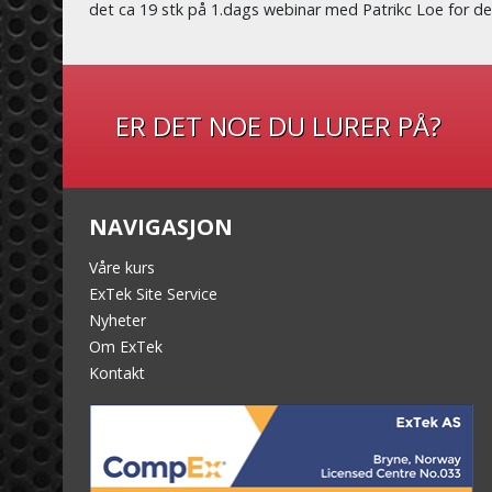
det ca 19 stk på 1.dags webinar med Patrikc Loe for de 
ER DET NOE DU LURER PÅ?
NAVIGASJON
Våre kurs
ExTek Site Service
Nyheter
Om ExTek
Kontakt