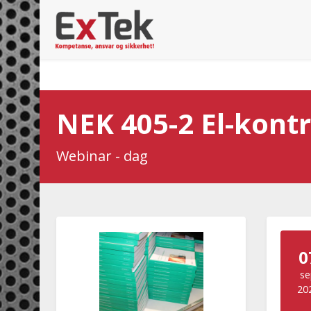
NEK 405-2 El-kontr
Webinar - dag
0
se
20