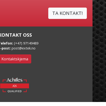
TA KONTAKT!
KONTAKT OSS
Telefon:
(+47) 97149489
E-post:
post@extek.no
Kontaktskjema