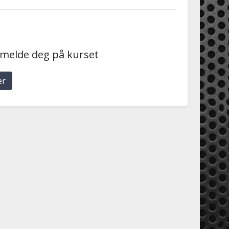
g
 melde deg på kurset
er