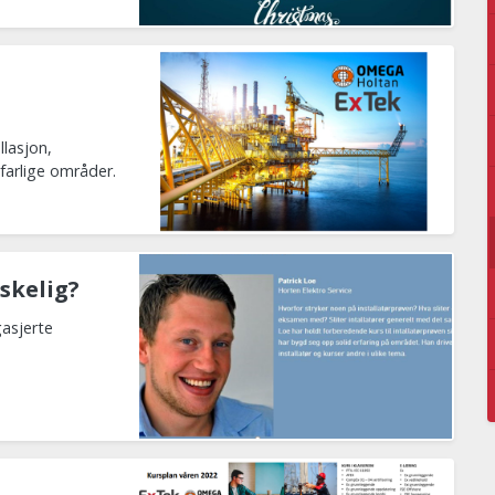
llasjon,
sfarlige områder.
skelig?
gasjerte