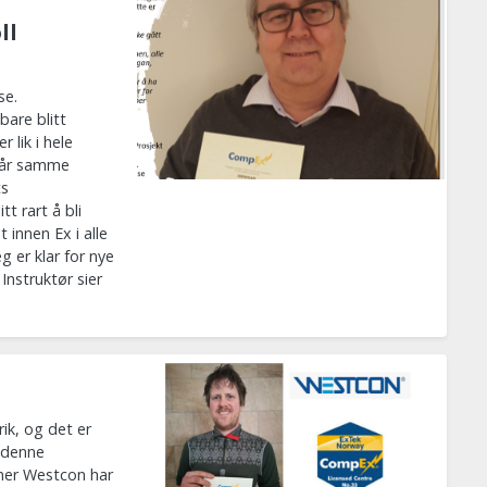
ll
se.
bare blitt
 lik i hele
 får samme
ts
tt rart å bli
 innen Ex i alle
g er klar for nye
Instruktør sier
ik, og det er
r denne
ner Westcon har