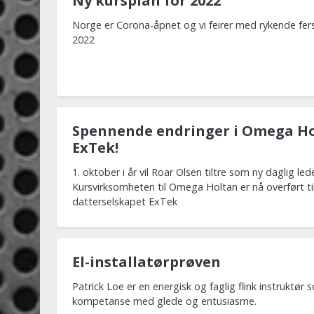
Ny kursplan for 2022
Norge er Corona-åpnet og vi feirer med rykende fers
2022
Spennende endringer i Omega Ho
ExTek!
1. oktober i år vil Roar Olsen tiltre som ny daglig le
Kursvirksomheten til Omega Holtan er nå overført ti
datterselskapet ExTek
El-installatørprøven
Patrick Loe er en energisk og faglig flink instruktør 
kompetanse med glede og entusiasme.