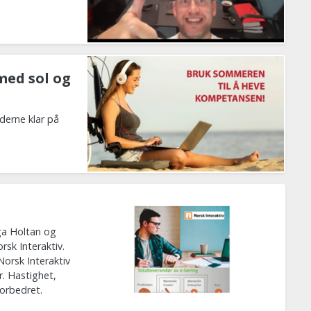
med sol og
nderne klar på
ega Holtan og
rsk Interaktiv.
orsk Interaktiv
r. Hastighet,
forbedret.