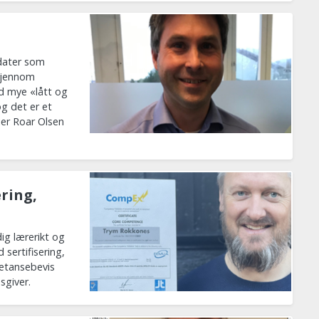
dater som
 gjennom
d mye «lått og
g det er et
ier Roar Olsen
ring,
ig lærerikt og
sertifisering,
petansebevis
sgiver.