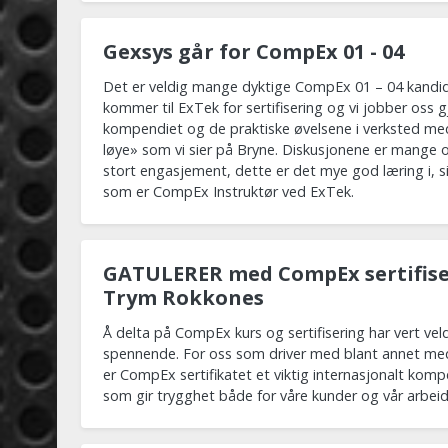
Gexsys går for CompEx 01 - 04
Det er veldig mange dyktige CompEx 01 – 04 kandi
kommer til ExTek for sertifisering og vi jobber oss
kompendiet og de praktiske øvelsene i verksted me
løye» som vi sier på Bryne. Diskusjonene er mange o
stort engasjement, dette er det mye god læring i, s
som er CompEx Instruktør ved ExTek.
GATULERER med CompEx sertifise
Trym Rokkones
Å delta på CompEx kurs og sertifisering har vert veld
spennende. For oss som driver med blant annet med 
er CompEx sertifikatet et viktig internasjonalt kom
som gir trygghet både for våre kunder og vår arbeid