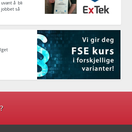
 uvant å bli
 jobbet så
alget
?