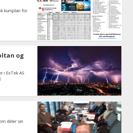
k kursplan for
ltan og
der i ExTek AS
l
som deler sin