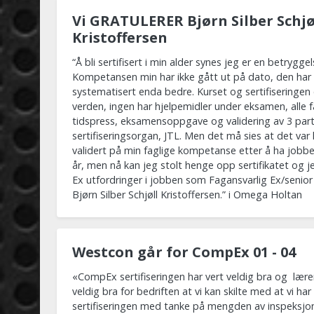
Vi GRATULERER Bjørn Silber Schjø
Kristoffersen
“Å bli sertifisert i min alder synes jeg er en betryggel
Kompetansen min har ikke gått ut på dato, den har 
systematisert enda bedre. Kurset og sertifiseringen er
verden, ingen har hjelpemidler under eksamen, alle
tidspress, eksamensoppgave og validering av 3 par
sertifiseringsorgan, JTL. Men det må sies at det var li
validert på min faglige kompetanse etter å ha jobbet
år, men nå kan jeg stolt henge opp sertifikatet og je
Ex utfordringer i jobben som Fagansvarlig Ex/senior 
Bjørn Silber Schjøll Kristoffersen.” i Omega Holtan
Westcon går for CompEx 01 - 04
«CompEx sertifiseringen har vert veldig bra og lærer
veldig bra for bedriften at vi kan skilte med at vi ha
sertifiseringen med tanke på mengden av inspeksjo