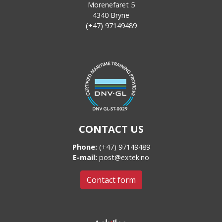
Morenefaret 5
4340 Bryne
(+47) 97149489
CONTACT US
Phone:
(+47) 97149489
E-mail:
post@extek.no
Contact form