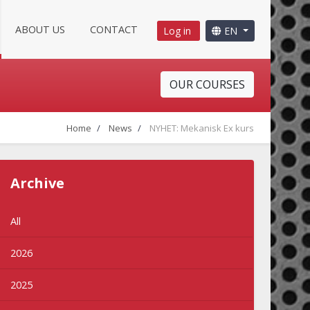
ABOUT US
CONTACT
Log in
EN
OUR COURSES
Home
News
NYHET: Mekanisk Ex kurs
Archive
All
2026
2025