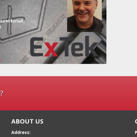
?
ABOUT US
Address: