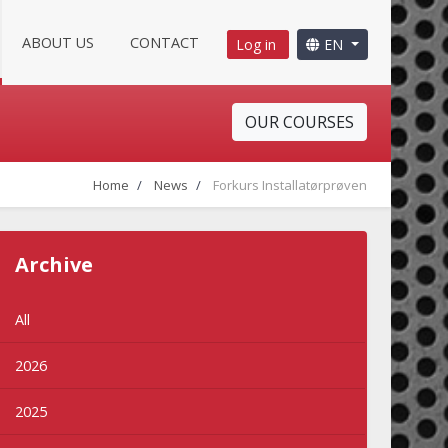
ABOUT US
CONTACT
Log in
EN
OUR COURSES
Home
News
Forkurs Installatørprøven
Archive
All
2026
2025