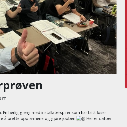
ørprøven
ort
En herlig gjeng med installatørspirer som har blitt loser
e å brette opp armene og gjøre jobben
Her er datoer