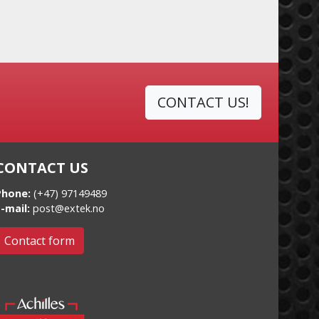
CONTACT US!
CONTACT US
Phone:
(+47) 97149489
-mail:
post@extek.no
Contact form