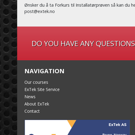
Ønsker du å ta Forkurs til Installatørprøven så kan du h
post@extek.no
DO YOU HAVE ANY QUESTIONS
NAVIGATION
Our courses
ExTek Site Service
News
About ExTek
Contact